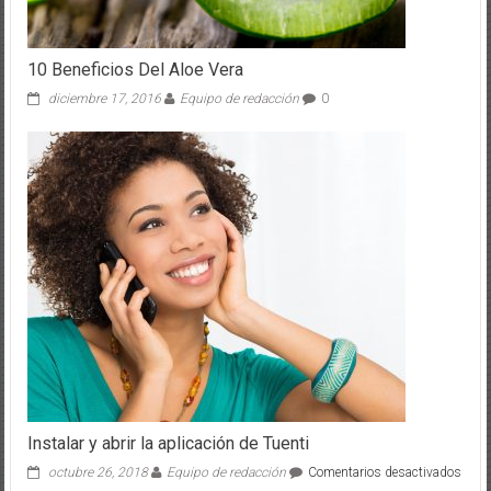
10 Beneficios Del Aloe Vera
diciembre 17, 2016
Equipo de redacción
0
Instalar y abrir la aplicación de Tuenti
en
octubre 26, 2018
Equipo de redacción
Comentarios desactivados