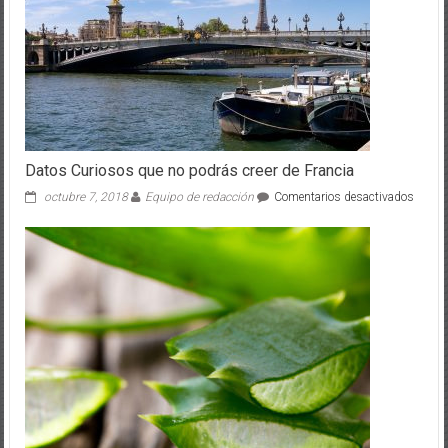
Datos Curiosos que no podrás creer de Francia
en
octubre 7, 2018
Equipo de redacción
Comentarios desactivados
Datos
Curio
que
no
podrá
creer
de
Franci