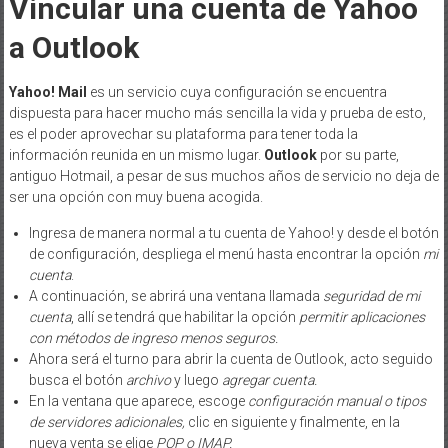
Vincular una cuenta de Yahoo
a Outlook
Yahoo! Mail
es un servicio cuya configuración se encuentra
dispuesta para hacer mucho más sencilla la vida y prueba de esto,
es el poder aprovechar su plataforma para tener toda la
información reunida en un mismo lugar.
Outlook
por su parte,
antiguo Hotmail, a pesar de sus muchos años de servicio no deja de
ser una opción con muy buena acogida.
Ingresa de manera normal a tu cuenta de Yahoo! y desde el botón
de configuración, despliega el menú hasta encontrar la opción
mi
cuenta
.
A continuación, se abrirá una ventana llamada
seguridad de mi
cuenta
, allí se tendrá que habilitar la opción
permitir aplicaciones
con métodos de ingreso menos seguros.
Ahora será el turno para abrir la cuenta de Outlook, acto seguido
busca el botón
archivo
y luego
agregar cuenta.
En la ventana que aparece, escoge
configuración manual o tipos
de servidores adicionales,
clic en siguiente y finalmente, en la
nueva venta se elige
POP o IMAP.