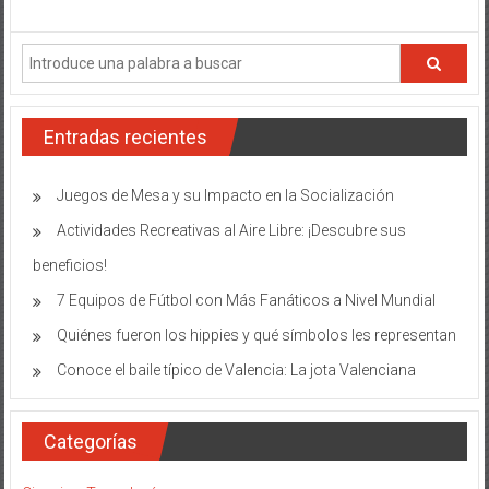
Insta
y
abrir
la
aplic
de
Tuent
Entradas recientes
Juegos de Mesa y su Impacto en la Socialización
Actividades Recreativas al Aire Libre: ¡Descubre sus
beneficios!
7 Equipos de Fútbol con Más Fanáticos a Nivel Mundial
Quiénes fueron los hippies y qué símbolos les representan
Conoce el baile típico de Valencia: La jota Valenciana
Categorías