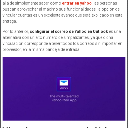
allá de simplemente saber cómo
entrar en yahoo
, las personas
buscan aprovechar al máximo sus funcionalidades, la opción de
vincular cuentas es un excelente avance que será explicado en esta
entrega.
Por lo anterior,
configurar el correo de Yahoo en Outlook
es una
alternativa con un alto número de simpatizantes, ya que dicha
vinculación corresponde a tener todos los correos sin importar en
proveedor, en la misma bandeja de entrada.