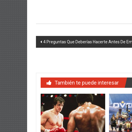
Navegación
4 Preguntas Que Deberías Hacerte Antes De Emp
de
entradas
También te puede interesar