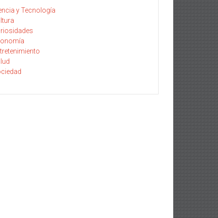
encia y Tecnología
ltura
riosidades
conomía
tretenimiento
lud
ciedad