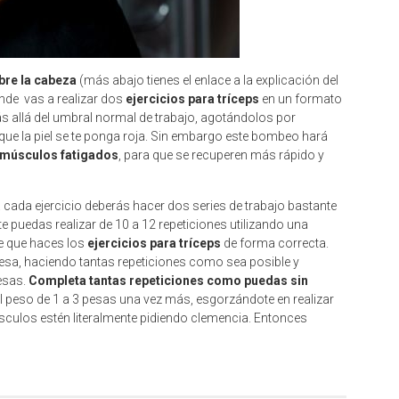
bre la cabeza
(más abajo tienes el enlace a la explicación del
onde vas a realizar dos
ejercicios para tríceps
en un formato
más allá del umbral normal de trabajo, agotándolos por
ue la piel se te ponga roja. Sin embargo este bombeo hará
s músculos fatigados
, para que se recuperen más rápido y
a cada ejercicio deberás hacer dos series de trabajo bastante
puedas realizar de 10 a 12 repeticiones utilizando una
e que haces los
ejercicios para tríceps
de forma correcta.
esa, haciendo tantas repeticiones como sea posible y
pesas.
Completa tantas repeticiones como puedas sin
 el peso de 1 a 3 pesas una vez más, esgorzándote en realizar
culos estén literalmente pidiendo clemencia. Entonces