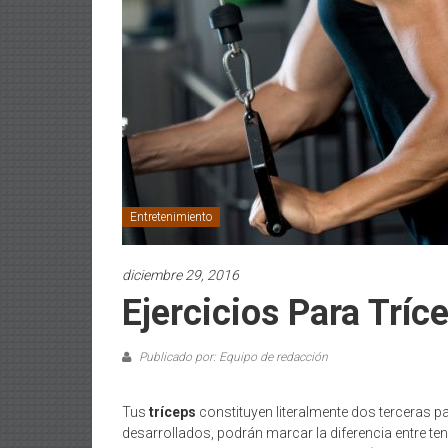
Entretenimiento
diciembre 29, 2016
Ejercicios Para Trí
Publicado por: Equipo de redacción
Tus
tríceps
constituyen literalmente dos terceras par
desarrollados, podrán marcar la diferencia entre te