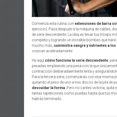
Comienza esta rutina con
extensiones de barra so
ejercicio). Pasa después a la máquina de cables, d
de serie descendente. La idea es llevar tus tríceps 
completo y logrando un increíble bombeo que hará q
mucho más,
suministra sangre y nutrientes a lo
crezcan aceleradamente.
He aquí
cómo funciona la serie descendente
: par
pesadas empleando una pesa con la que únicamente 
contracción deliberadaemtente lenta y asegurándot
Para la tercera serie, comenzarás con esa misma p
quitando el peso de uno a tres discos de la pila de 
descuidar la forma
. Pero no cantes victoria, quita
tantas repeticiones como puedas hasta que tus mús
habrás terminado.