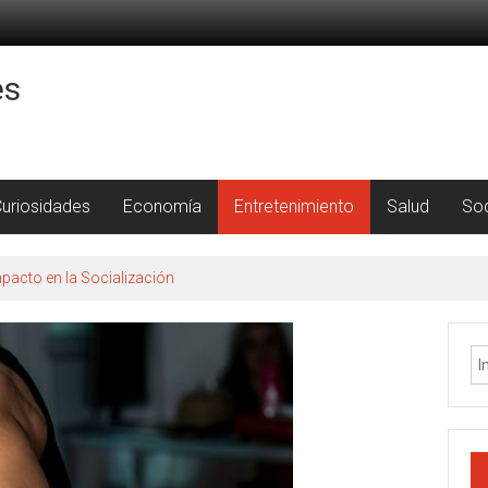
es
uriosidades
Economía
Entretenimiento
Salud
So
pacto en la Socialización