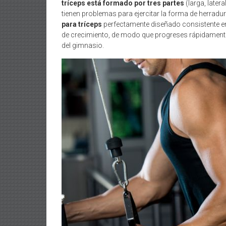
tríceps está formado por tres partes
(larga, later
tienen problemas para ejercitar la forma de herrad
para tríceps
perfectamente diseñado consistente en
de crecimiento, de modo que progreses rápidamente 
del gimnasio.