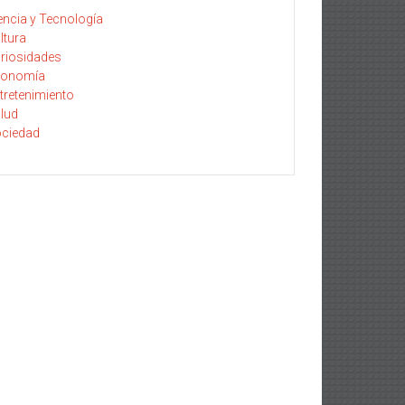
encia y Tecnología
ltura
riosidades
conomía
tretenimiento
lud
ciedad