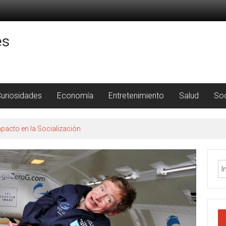
es
uriosidades
Economía
Entretenimiento
Salud
So
pacto en la Socialización