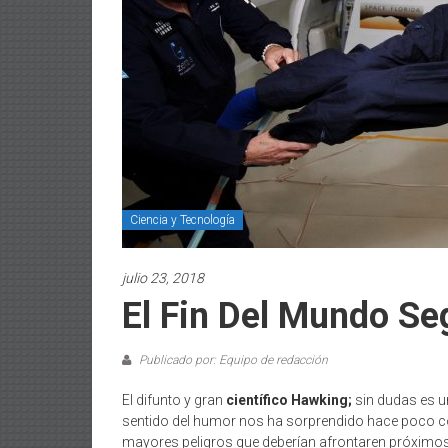
Ciencia y Tecnología
julio 23, 2018
El Fin Del Mundo S
Publicado por: Equipo de redacción
El difunto y gran
científico Hawking;
sin dudas es u
sentido del humor nos ha sorprendido hace poco c
mayores peligros que deberían afrontaren próximos