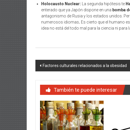
Holocausto Nuclear:
La segunda hipótesis te
H
enterado que ya Japón dispone en una
bomba d
antagonismo de Rusia y los estados unidos. Pero
numerosos idiomas
.
Es cierto que el humano es 
idea no está del todo mal para la ciencia ni para
Navegación
Factores culturales relacionados a la obesidad
de
entradas
También te puede interesar