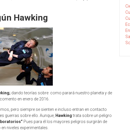
Ci
Cu
egún Hawking
Cu
E
En
Sa
So
king;
dando teorías sobre
como parará nuestro planeta y de
 comento en enero de 2016.
os, pero siempre se sienten e incluso entran en contacto
s guerras sobre ello. Aunque,
Hawking
trata sobre un peligro
laboratorios”
Pues para él los mayores peligros surgirán de
 en niveles experimentales.