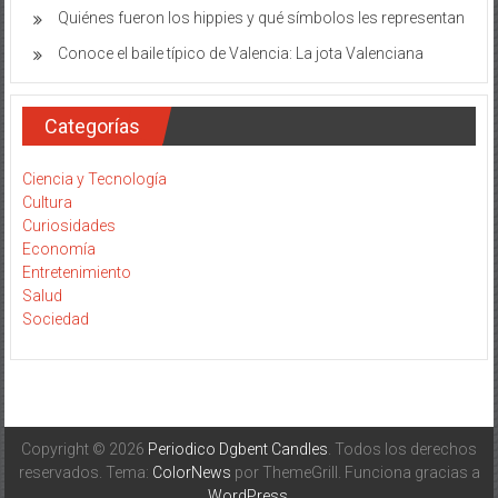
Quiénes fueron los hippies y qué símbolos les representan
Conoce el baile típico de Valencia: La jota Valenciana
Categorías
Ciencia y Tecnología
Cultura
Curiosidades
Economía
Entretenimiento
Salud
Sociedad
Copyright © 2026
Periodico Dgbent Candles
. Todos los derechos
reservados. Tema:
ColorNews
por ThemeGrill. Funciona gracias a
WordPress
.