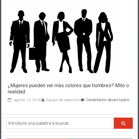
caníbal
y
sus
efectos
¿Mujeres pueden ver más colores que hombres? Mito o
realidad
en
agosto 15, 2018
Equipo de redacción
Comentarios desactivados
¿Muje
puede
ver
más
colore
que
homb