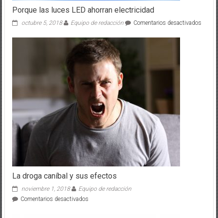
Porque las luces LED ahorran electricidad
en
octubre 5, 2018
Equipo de redacción
Comentarios desactivados
Porqu
las
luces
LED
ahorra
electri
La droga caníbal y sus efectos
noviembre 1, 2018
Equipo de redacción
en
Comentarios desactivados
La
droga