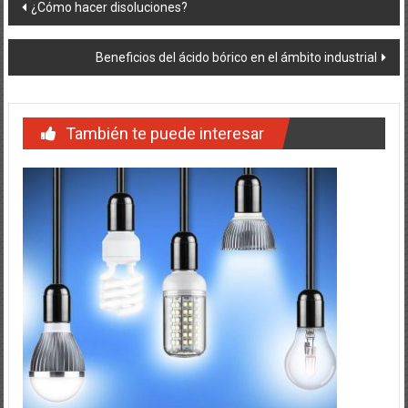
Navegación
¿Cómo hacer disoluciones?
de
Beneficios del ácido bórico en el ámbito industrial
entradas
También te puede interesar