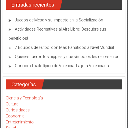
Entradas recientes
Mito
o
realid
Juegos de Mesa y su Impacto en la Socialización
Actividades Recreativas al Aire Libre: ¡Descubre sus
beneficios!
7 Equipos de Fútbol con Más Fanáticos a Nivel Mundial
Quiénes fueron los hippies y qué símbolos les representan
Conoce el baile típico de Valencia: La jota Valenciana
Categorías
Ciencia y Tecnología
Cultura
Curiosidades
Economía
Entretenimiento