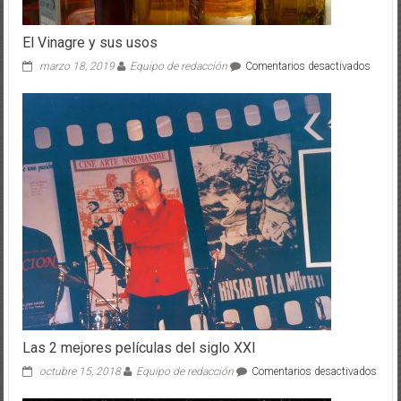
El Vinagre y sus usos
en
marzo 18, 2019
Equipo de redacción
Comentarios desactivados
El
Vinagr
y
sus
usos
Las 2 mejores películas del siglo XXI
en
octubre 15, 2018
Equipo de redacción
Comentarios desactivados
Las