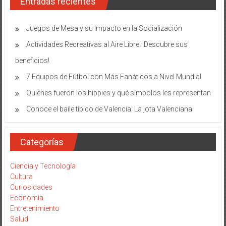
Entradas recientes
días
Juegos de Mesa y su Impacto en la Socialización
Actividades Recreativas al Aire Libre: ¡Descubre sus
beneficios!
7 Equipos de Fútbol con Más Fanáticos a Nivel Mundial
Quiénes fueron los hippies y qué símbolos les representan
Conoce el baile típico de Valencia: La jota Valenciana
Categorías
Ciencia y Tecnología
Cultura
Curiosidades
Economía
Entretenimiento
Salud