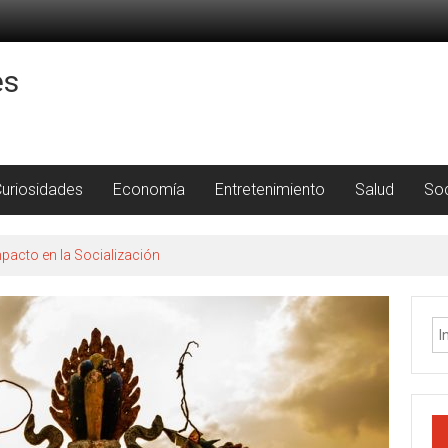
es
uriosidades
Economía
Entretenimiento
Salud
So
pacto en la Socialización