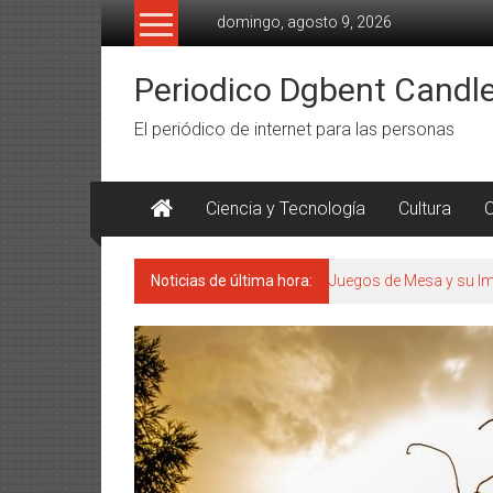
Saltar
domingo, agosto 9, 2026
al
contenido
Periodico Dgbent Candl
El periódico de internet para las personas
Ciencia y Tecnología
Cultura
C
Noticias de última hora:
Juegos de Mesa y su Im