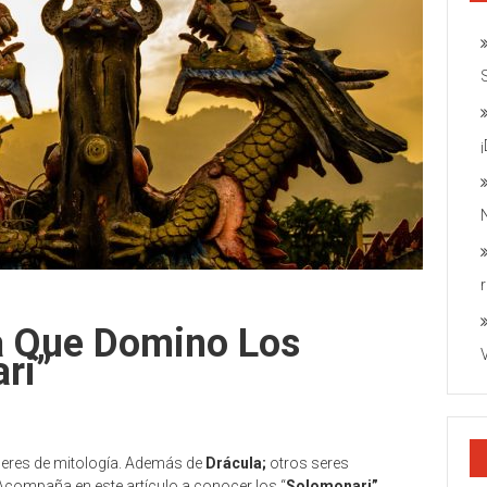
ía Que Domino Los
ri”
 seres de mitología. Además de
Drácula;
otros seres
 Acompaña en este artículo a conocer los “
Solomonari”