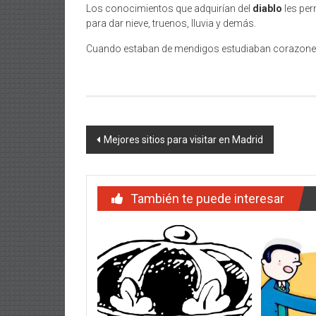
Los conocimientos que adquirían del
diablo
les per
para dar nieve, truenos, lluvia y demás.
Cuando estaban de mendigos estudiaban corazones 
Navegación
Mejores sitios para visitar en Madrid
de
entradas
También te puede interesar