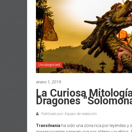
Uncategorized
enero 1, 2019
La Curiosa Mitolog
Dragones “Solomona
Publicado por: Equipo de redacción
Transilvania
ha sido una zona rica por leyendas y
impresionantes parecen vivir por aldeas y pueblos.