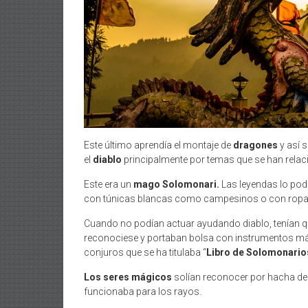
Este último aprendía el montaje de
dragones
y así 
el
diablo
principalmente por temas que se han rela
Este era un
mago Solomonari.
Las leyendas lo podí
con túnicas blancas como campesinos o con rop
Cuando no podían actuar ayudando diablo, tenían 
reconociese y portaban bolsa con instrumentos mág
conjuros que se ha titulaba “
Libro de Solomonario
Los seres mágicos
solían reconocer por hacha de 
funcionaba para los rayos.