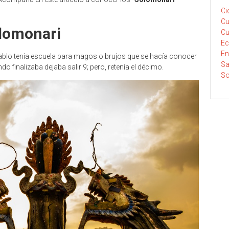
Ci
Cu
olomonari
Cu
E
En
iablo tenía escuela para magos o brujos que se hacía conocer
Sa
 finalizaba dejaba salir 9; pero, retenía el décimo.
So