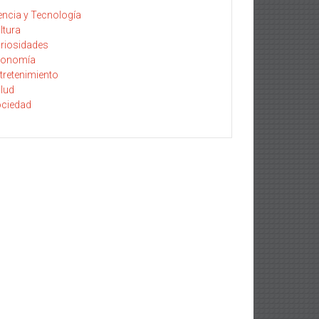
encia y Tecnología
ltura
riosidades
conomía
tretenimiento
lud
ciedad