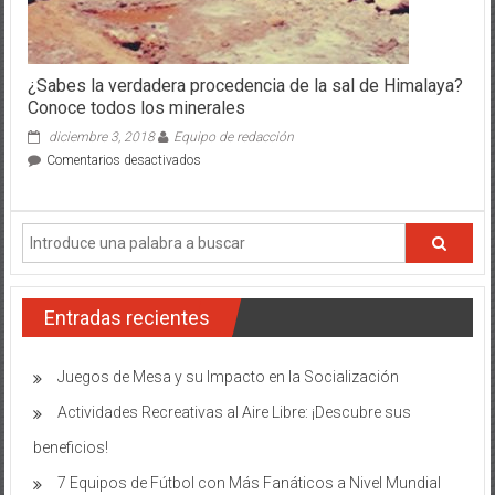
¿Sabes la verdadera procedencia de la sal de Himalaya?
Conoce todos los minerales
diciembre 3, 2018
Equipo de redacción
en
Comentarios desactivados
¿Sabes
la
verdadera
procedencia
de
la
sal
Entradas recientes
de
Himalaya?
Conoce
Juegos de Mesa y su Impacto en la Socialización
todos
los
Actividades Recreativas al Aire Libre: ¡Descubre sus
minerales
beneficios!
7 Equipos de Fútbol con Más Fanáticos a Nivel Mundial