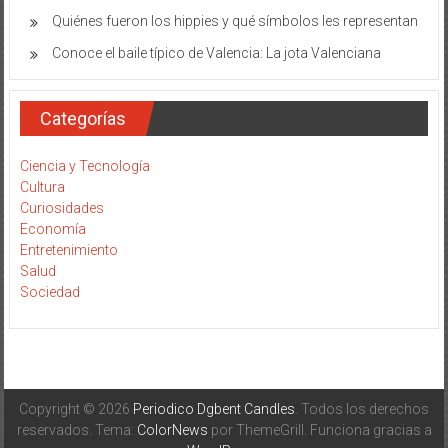
Quiénes fueron los hippies y qué símbolos les representan
Conoce el baile típico de Valencia: La jota Valenciana
Categorías
Ciencia y Tecnología
Cultura
Curiosidades
Economía
Entretenimiento
Salud
Sociedad
Copyright © 2026
Periodico Dgbent Candles
. Todos los derechos
reservados. Tema:
ColorNews
por ThemeGrill. Funciona gracias a