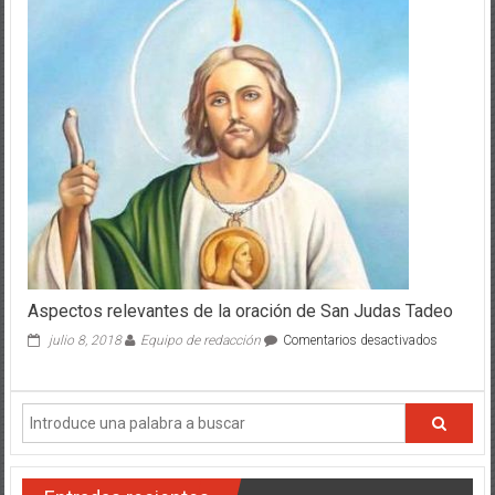
Aspectos relevantes de la oración de San Judas Tadeo
en
julio 8, 2018
Equipo de redacción
Comentarios desactivados
Aspectos
relevantes
de
la
oración
de
San