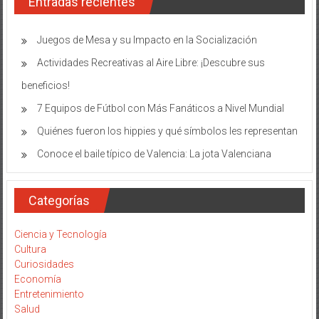
Entradas recientes
Judas
Tadeo
Juegos de Mesa y su Impacto en la Socialización
Actividades Recreativas al Aire Libre: ¡Descubre sus
beneficios!
7 Equipos de Fútbol con Más Fanáticos a Nivel Mundial
Quiénes fueron los hippies y qué símbolos les representan
Conoce el baile típico de Valencia: La jota Valenciana
Categorías
Ciencia y Tecnología
Cultura
Curiosidades
Economía
Entretenimiento
Salud