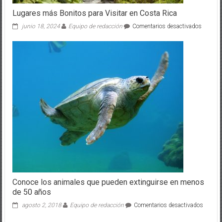
Lugares más Bonitos para Visitar en Costa Rica
en
junio 18, 2024
Equipo de redacción
Comentarios desactivados
Lugares
más
Bonitos
para
Visitar
en
Costa
Rica
Conoce los animales que pueden extinguirse en menos
de 50 años
en
agosto 2, 2018
Equipo de redacción
Comentarios desactivados
Conoce