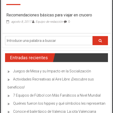
los
animal
que
pueden
Recomendaciones básicas para viajar en crucero
extingu
agosto 8, 2017
Equipo de redacción
0
en
menos
de
50
años
Entradas recientes
Juegos de Mesa y su Impacto en la Socialización
Actividades Recreativas al Aire Libre: ¡Descubre sus
beneficios!
7 Equipos de Fútbol con Más Fanáticos a Nivel Mundial
Quiénes fueron los hippies y qué símbolos les representan
Conoce el baile típico de Valencia: La jota Valenciana