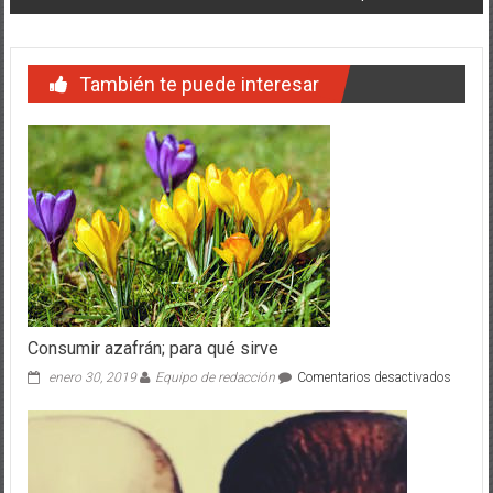
También te puede interesar
Consumir azafrán; para qué sirve
en
enero 30, 2019
Equipo de redacción
Comentarios desactivados
Consu
azafrán
para
qué
sirve