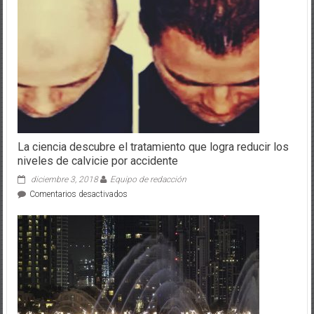
La ciencia descubre el tratamiento que logra reducir los
niveles de calvicie por accidente
diciembre 3, 2018
Equipo de redacción
en
Comentarios desactivados
La
ciencia
descubre
el
tratamiento
que
logra
reducir
los