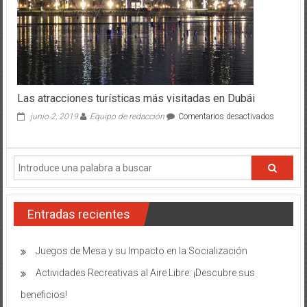
niveles
de
calvicie
por
accidente
Las atracciones turísticas más visitadas en Dubái
en
junio 2, 2019
Equipo de redacción
Comentarios desactivados
Las
atraccion
turística
más
visitadas
en
Dubái
Entradas recientes
Juegos de Mesa y su Impacto en la Socialización
Actividades Recreativas al Aire Libre: ¡Descubre sus
beneficios!