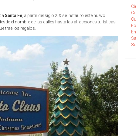
Ci
Cu
aba
Santa Fe
, a partir del siglo XIX se instauró este nuevo
Cu
de el nombre de las calles hasta las atracciones turísticas
E
e trae los regalos.
En
Sa
So