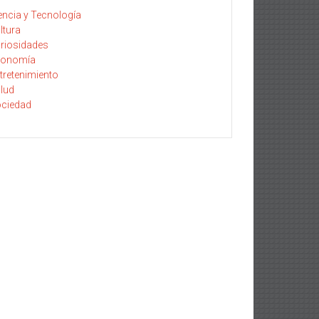
encia y Tecnología
ltura
riosidades
conomía
tretenimiento
lud
ciedad