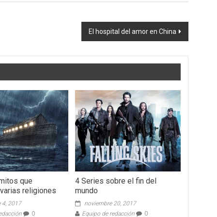
El hospital del amor en China
mitos que
4 Series sobre el fin del
varias religiones
mundo
 4, 2017
noviembre 20, 2017
edacción
0
Equipo de redacción
0