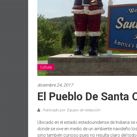
Cultura
diciembre 24, 2017
El Pueblo De Santa 
Publicado por: Equipo de redacción
Ubicado en el estado estadounidense de Indiana se
donde se vive en medio de un ambiente navideño los 
sino también curioso pues no resulta claro del todo