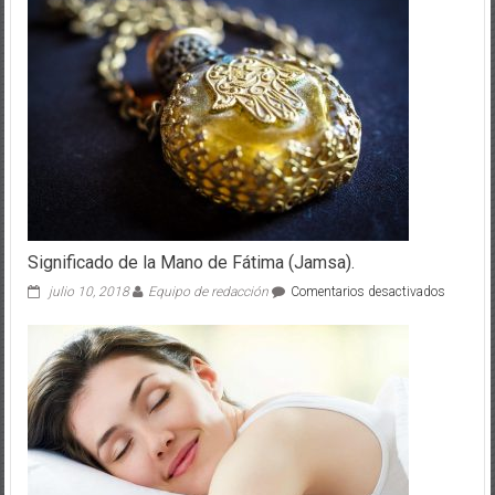
Significado de la Mano de Fátima (Jamsa).
en
julio 10, 2018
Equipo de redacción
Comentarios desactivados
Signific
de
la
Mano
de
Fátima
(Jamsa)