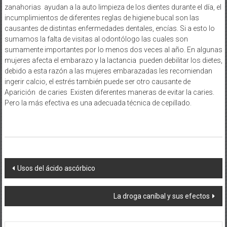
zanahorias ayudan a la auto limpieza de los dientes durante el día, el
incumplimientos de diferentes reglas de higiene bucal son las
causantes de distintas enfermedades dentales, encías. Si a esto lo
sumamos la falta de visitas al odontólogo las cuales son
sumamente importantes por lo menos dos veces al año. En algunas
mujeres afecta el embarazo y la lactancia pueden debilitar los dietes,
debido a esta razón a las mujeres embarazadas les recomiendan
ingerir calcio, el estrés también puede ser otro causante de
Aparición de caries Existen diferentes maneras de evitar la caries.
Pero la más efectiva es una adecuada técnica de cepillado.
Navegación
Usos del ácido ascórbico
de
La droga caníbal y sus efectos
entradas