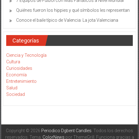
7 Equipos de Fútbol con Más Fanáticos a Nivel Mundial
Quiénes fueron los hippies y qué símbolos les representan
Conoce el baile típico de Valencia: La jota Valenciana
Categorías
Ciencia y Tecnología
Cultura
Curiosidades
Economía
Entretenimiento
Salud
Sociedad
Copyright © 2026
Periodico Dgbent Candles
. Todos los derechos
reservados. Tema:
ColorNews
por ThemeGrill. Funciona gracias a