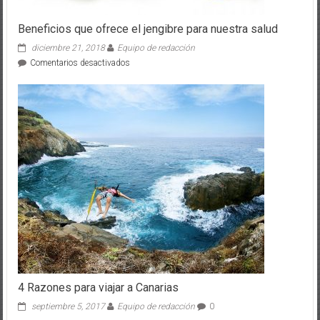
Beneficios que ofrece el jengibre para nuestra salud
diciembre 21, 2018
Equipo de redacción
en
Comentarios desactivados
Beneficios
que
ofrece
el
jengibre
para
nuestra
salud
4 Razones para viajar a Canarias
septiembre 5, 2017
Equipo de redacción
0