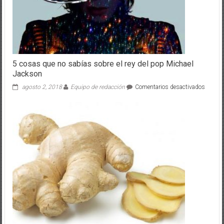
5 cosas que no sabías sobre el rey del pop Michael
Jackson
en
agosto 2, 2018
Equipo de redacción
Comentarios desactivados
5
cosas
que
no
sabías
sobre
el
rey
del
pop
Michae
Jackso