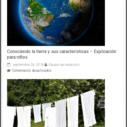
Conociendo la tierra y sus características – Explicación
para niños
septiembre 26, 2018
Equipo de redacción
en
Comentarios desactivados
Conociendo
la
tierra
y
sus
características
–
Explicación
para
niños