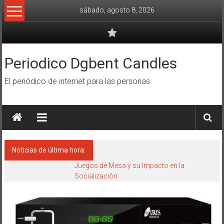
Saltar
sábado, agosto 8, 2026
al
contenido
Periodico Dgbent Candles
El periódico de internet para las personas
Noticias de última hora:
Juegos de Mesa y su Impacto en la
Socialización