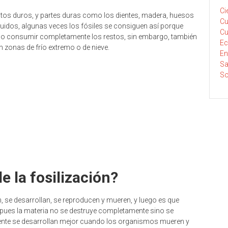
Ci
tos duros, y partes duras como los dientes, madera, huesos
Cu
uidos, algunas veces los fósiles se consiguen así porque
Cu
dido consumir completamente los restos, sin embargo, también
E
zonas de frío extremo o de nieve.
En
Sa
So
e la fosilización?
 se desarrollan, se reproducen y mueren, y luego es que
 pues la materia no se destruye completamente sino se
mente se desarrollan mejor cuando los organismos mueren y