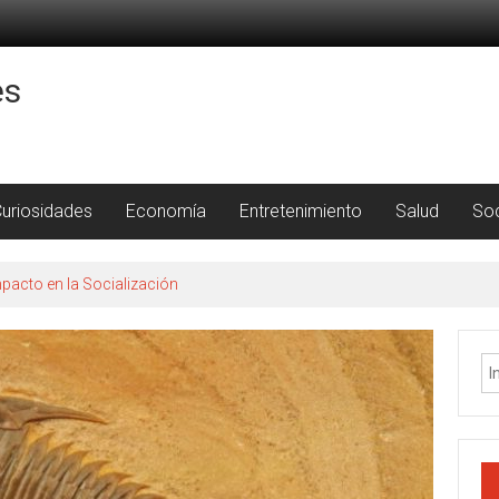
es
uriosidades
Economía
Entretenimiento
Salud
So
pacto en la Socialización