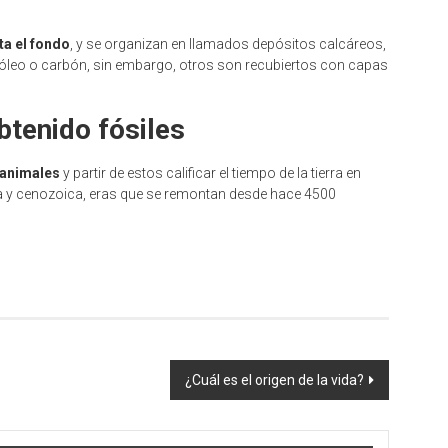
ta el fondo
, y se organizan en llamados depósitos calcáreos,
róleo o carbón, sin embargo, otros son recubiertos con capas
btenido fósiles
 animales
y partir de estos calificar el tiempo de la tierra en
 y cenozoica, eras que se remontan desde hace 4500
¿Cuál es el origen de la vida?