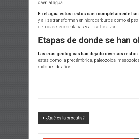
caen al agua.
En el agua estos restos caen completamente has
y allí se transforman en hidrocarburos como el pet
de rocas sedimentarias y allí se fosilizan.
Etapas de donde se han o
Las eras geológicas han dejado diversos restos
estas como la precámbrica, paleozoica, mesozoica
millones de años.
Navegación
¿Qué es la proctitis?
de