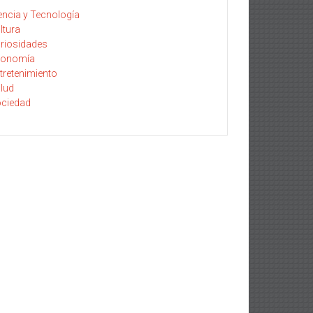
encia y Tecnología
ltura
riosidades
conomía
tretenimiento
lud
ciedad