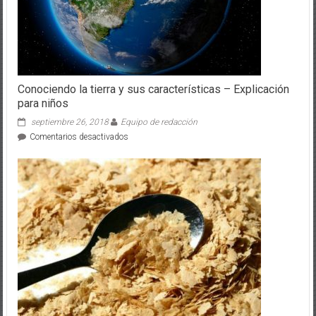
Conociendo la tierra y sus características – Explicación
para niños
septiembre 26, 2018
Equipo de redacción
en
Comentarios desactivados
Conociendo
la
tierra
y
sus
características
–
Explicación
para
niños