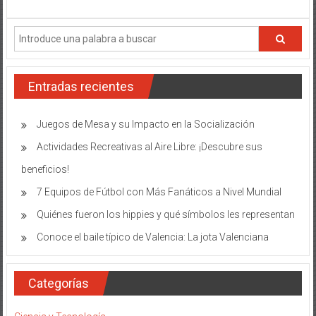
experimentos
sociales:
una
gran
forma
de
Entradas recientes
aprender
Juegos de Mesa y su Impacto en la Socialización
Actividades Recreativas al Aire Libre: ¡Descubre sus
beneficios!
7 Equipos de Fútbol con Más Fanáticos a Nivel Mundial
Quiénes fueron los hippies y qué símbolos les representan
Conoce el baile típico de Valencia: La jota Valenciana
Categorías