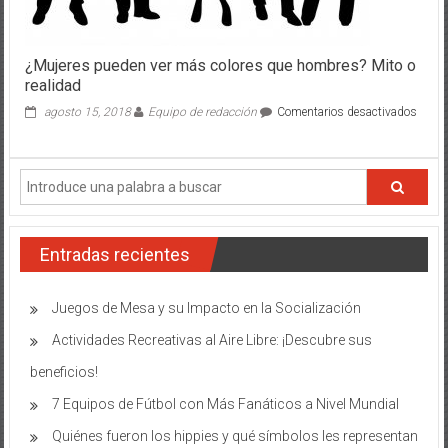
¿Mujeres pueden ver más colores que hombres? Mito o
realidad
en
agosto 15, 2018
Equipo de redacción
Comentarios desactivados
¿Muje
puede
ver
más
colore
que
homb
Entradas recientes
Mito
o
realid
Juegos de Mesa y su Impacto en la Socialización
Actividades Recreativas al Aire Libre: ¡Descubre sus
beneficios!
7 Equipos de Fútbol con Más Fanáticos a Nivel Mundial
Quiénes fueron los hippies y qué símbolos les representan