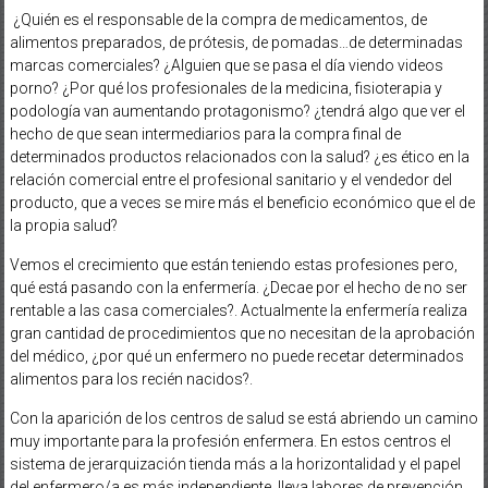
¿Quién es el responsable de la compra de medicamentos, de
alimentos preparados, de prótesis, de pomadas…de determinadas
marcas comerciales? ¿Alguien que se pasa el día viendo
videos
porno
? ¿Por qué los profesionales de la medicina, fisioterapia y
podología van aumentando protagonismo? ¿tendrá algo que ver el
hecho de que sean intermediarios para la compra final de
determinados productos relacionados con la salud? ¿es ético en la
relación comercial entre el profesional sanitario y el vendedor del
producto, que a veces se mire más el beneficio económico que el de
la propia salud?
Vemos el crecimiento que están teniendo estas profesiones pero,
qué está pasando con la enfermería. ¿Decae por el hecho de no ser
rentable a las casa comerciales?. Actualmente la enfermería realiza
gran cantidad de procedimientos que no necesitan de la aprobación
del médico, ¿por qué un enfermero no puede recetar determinados
alimentos para los recién nacidos?.
Con la aparición de los centros de salud se está abriendo un camino
muy importante para la profesión enfermera. En estos centros el
sistema de jerarquización tienda más a la horizontalidad y el papel
del enfermero/a es más independiente, lleva labores de prevención,