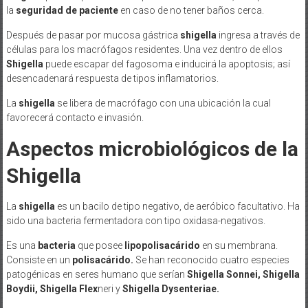
la
seguridad de paciente
en caso de no tener baños cerca.
Después de pasar por mucosa gástrica
shigella
ingresa a través de
células para los macrófagos residentes. Una vez dentro de ellos
Shigella
puede escapar del fagosoma e inducirá la apoptosis; así
desencadenará respuesta de tipos inflamatorios.
La
shigella
se libera de macrófago con una ubicación la cual
favorecerá contacto e invasión.
Aspectos microbiológicos de la
Shigella
La
shigella
es un bacilo de tipo negativo, de aeróbico facultativo. Ha
sido una bacteria fermentadora con tipo oxidasa-negativos.
Es una
bacteria
que posee
lipopolisacárido
en su membrana.
Consiste en un
polisacárido.
Se han reconocido cuatro especies
patogénicas en seres humano que serían
Shigella Sonnei, Shigella
Boydii, Shigella Flex
neri y
Shigella Dysenteriae.