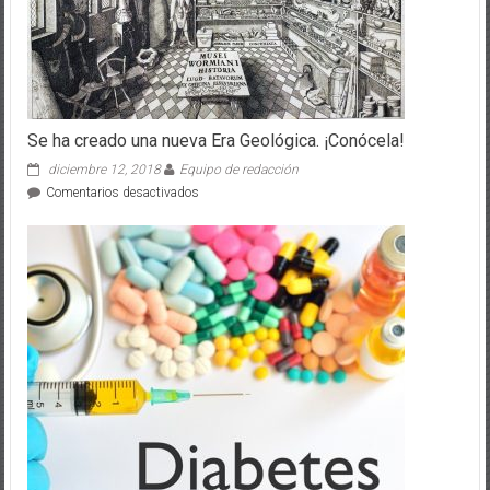
Se ha creado una nueva Era Geológica. ¡Conócela!
diciembre 12, 2018
Equipo de redacción
en
Comentarios desactivados
Se
ha
creado
una
nueva
Era
Geológica.
¡Conócela!