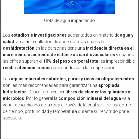
Gota de agua impactando
Los
estudios e investigaciones
adelantados en materia de
agua y
salud
, arrojan resultados de acuerdo a los cuales la
deshidratación
en las personas tiene una
incidencia directa en el
incremento o aumento de esfuerzos cardiovasculares
y cuando
las cifras superan el
10% del peso corporal total
es imprescindible
recibir atención médica
que conduzca a la recuperación.
Las
aguas minerales naturales, puras y ricas en oligoelementos
son las más recomendadas para garantizar una
apropiada
hidratación
. Deben también ser
libres de elementos químicos y
microbios
. Por lo general la
composición mineral del agua
va a
variar dependiendo de la roca a través de la cual se filtre, así como
del tiempo, profundidad y temperatura durante su recorrido por el
subsuelo.