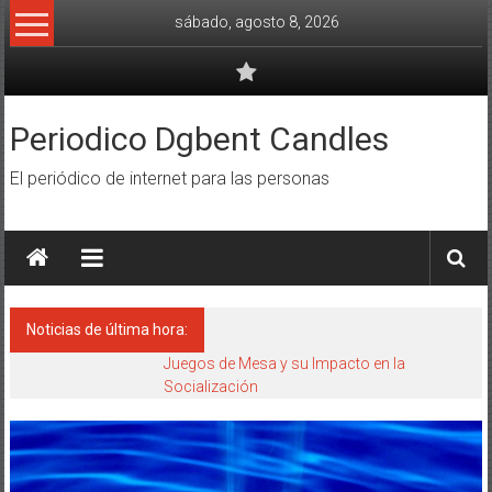
Saltar
sábado, agosto 8, 2026
al
contenido
Periodico Dgbent Candles
El periódico de internet para las personas
Noticias de última hora:
Juegos de Mesa y su Impacto en la
Socialización