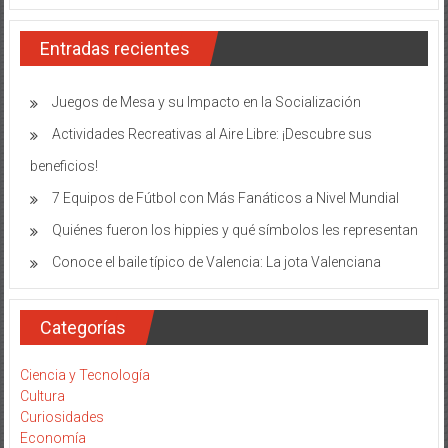
utiliza
en
Entradas recientes
la
cultura
zapote
Juegos de Mesa y su Impacto en la Socialización
Actividades Recreativas al Aire Libre: ¡Descubre sus
beneficios!
7 Equipos de Fútbol con Más Fanáticos a Nivel Mundial
Quiénes fueron los hippies y qué símbolos les representan
Conoce el baile típico de Valencia: La jota Valenciana
Categorías
Ciencia y Tecnología
Cultura
Curiosidades
Economía