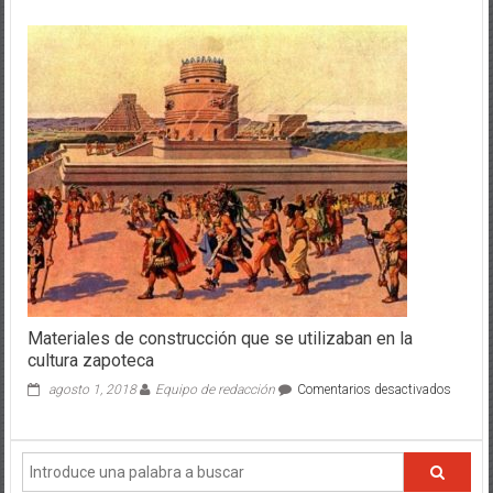
Materiales de construcción que se utilizaban en la
cultura zapoteca
en
agosto 1, 2018
Equipo de redacción
Comentarios desactivados
Materia
de
constr
que
se