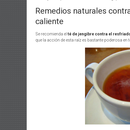
Remedios naturales contra 
caliente
Se recomienda el
té de jengibre contra el resfriad
que la acción de esta raíz es bastante poderosa en 