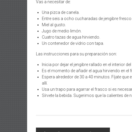
Vas a necesitar de:
Una pizca de canela.
Entre seis a ocho cucharadas de jengibre fresco
Miel al gusto.
Jugo de medio limón.
Cuatro tazas de agua hirviendo.
Un contenedor de vidrio con tapa.
Las instrucciones para su preparación son:
Inicia por dejar el jengibre rallado en el interior
Es el momento de añadir el agua hirviendo en el 
Espera alrededor de 30 a 40 minutos. Fíjate que 
allí.
Usa un trapo para agarrar el frasco si es necesar
Sírvete la bebida. Sugerimos que la calientes de