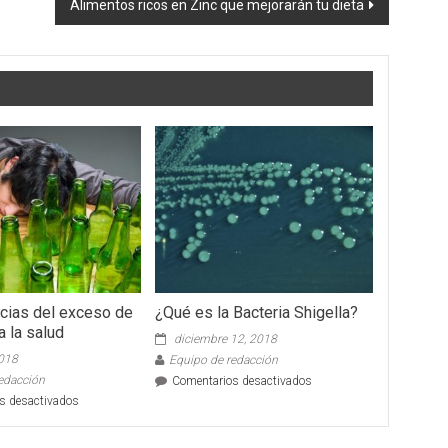
Alimentos ricos en Zinc que mejorarán tu dieta
cias del exceso de
¿Qué es la Bacteria Shigella?
a la salud
diciembre 12, 2018
2018
Equipo de redacción
edacción
en
Comentarios desactivados
¿Qué
en
s desactivados
es
Consecuencias
la
del