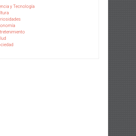
encia y Tecnología
ltura
riosidades
conomía
tretenimiento
lud
ciedad