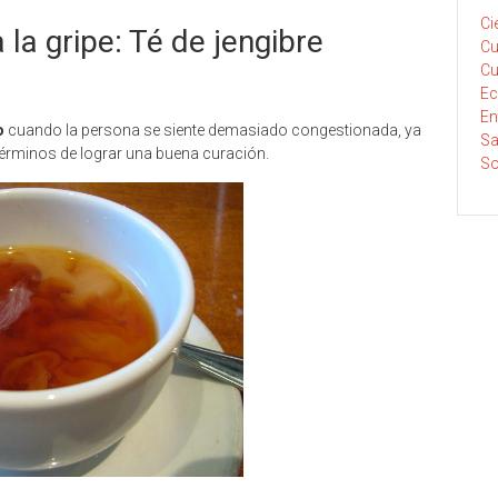
Ci
la gripe: Té de jengibre
Cu
Cu
E
En
o
cuando la persona se siente demasiado congestionada, ya
Sa
términos de lograr una buena curación.
So