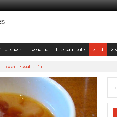
es
uriosidades
Economía
Entretenimiento
Salud
So
pacto en la Socialización