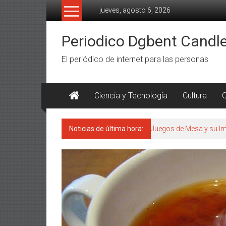
Saltar
jueves, agosto 6, 2026
al
contenido
Periodico Dgbent Candl
El periódico de internet para las personas
Ciencia y Tecnología
Cultura
C
Noticias de última hora:
Juegos de Mesa y su Im