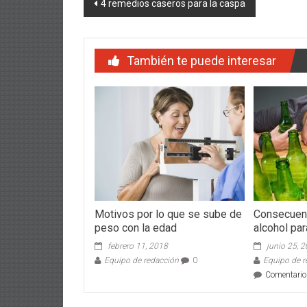
Navegación
4 remedios caseros para la caspa
de
entradas
También te puede interesar
Motivos por lo que se sube de
Consecuen
peso con la edad
alcohol par
febrero 11, 2018
junio 25, 
Equipo de redacción
0
Equipo de r
Comentario